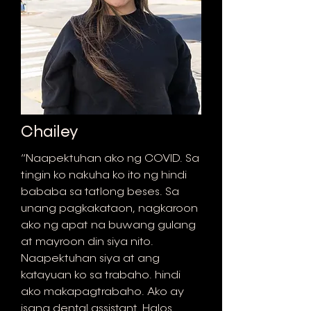
Chailey
“Naapektuhan ako ng COVID. Sa
tingin ko nakuha ko ito ng hindi
bababa sa tatlong beses. Sa
unang pagkakataon, nagkaroon
ako ng apat na buwang gulang
at mayroon din siya nito.
Naapektuhan siya at ang
katayuan ko sa trabaho. hindi
ako makapagtrabaho. Ako ay
isang dental assistant. Halos