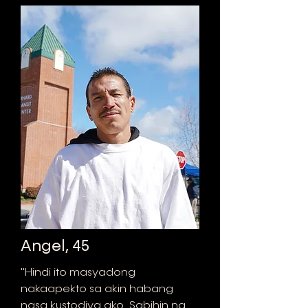
Angel, 45
"Hindi ito masyadong
nakaapekto sa akin habang
nasa kustodiya ako. Sabihin na