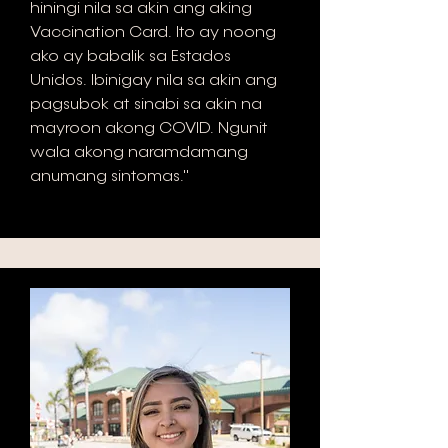
hiningi nila sa akin ang aking
Vaccination Card. Ito ay noong
ako ay babalik sa Estados
Unidos. Ibinigay nila sa akin ang
pagsubok at sinabi sa akin na
mayroon akong COVID. Ngunit
wala akong naramdamang
anumang sintomas."