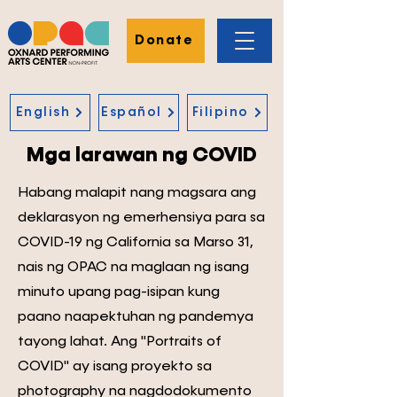
Donate
English
Español
Filipino
Mga larawan ng COVID
Habang malapit nang magsara ang
deklarasyon ng emerhensiya para sa
COVID-19 ng California sa Marso 31,
nais ng OPAC na maglaan ng isang
minuto upang pag-isipan kung
paano naapektuhan ng pandemya
tayong lahat. Ang "Portraits of
COVID" ay isang proyekto sa
photography na nagdodokumento